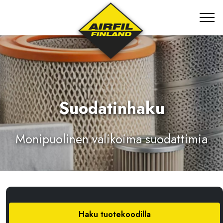
Suodatinhaku
Monipuolinen valikoima suodattimia
Haku tuotekoodilla