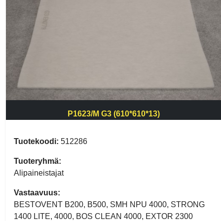
P1623/M G3 (610*610*13)
Tuotekoodi:
512286
Tuoteryhmä:
Alipaineistajat
Vastaavuus:
BESTOVENT B200, B500, SMH NPU 4000, STRONG
1400 LITE, 4000, BOS CLEAN 4000, EXTOR 2300