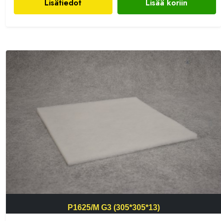
Lisätiedot
Lisää koriin
P1625/M G3 (305*305*13)