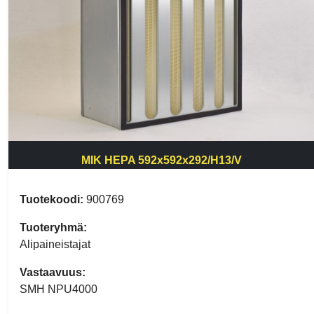
MIK HEPA 592x592x292/H13/V
Tuotekoodi:
900769
Tuoteryhmä:
Alipaineistajat
Vastaavuus:
SMH NPU4000