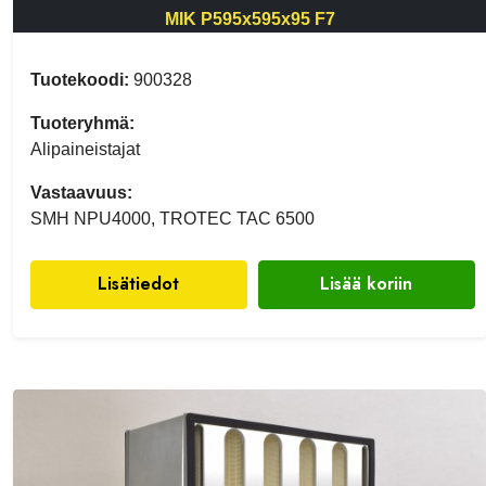
MIK P595x595x95 F7
Tuotekoodi:
900328
Tuoteryhmä:
Alipaineistajat
Vastaavuus:
SMH NPU4000, TROTEC TAC 6500
Lisätiedot
Lisää koriin