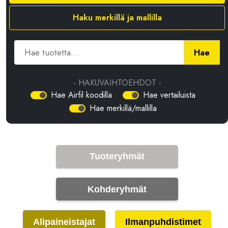
Haku merkillä ja mallilla
Hae
- HAKUVAIHTOEHDOT -
Hae Airfil koodilla
Hae vertailuista
Hae merkillä/mallilla
Tuoteryhmät
Kohderyhmät
Alipaineistajat
Ilmanpuhdistimet