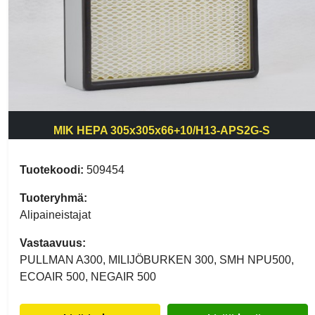
MIK HEPA 305x305x66+10/H13-APS2G-S
Tuotekoodi:
509454
Tuoteryhmä:
Alipaineistajat
Vastaavuus:
PULLMAN A300, MILIJÖBURKEN 300, SMH NPU500,
ECOAIR 500, NEGAIR 500