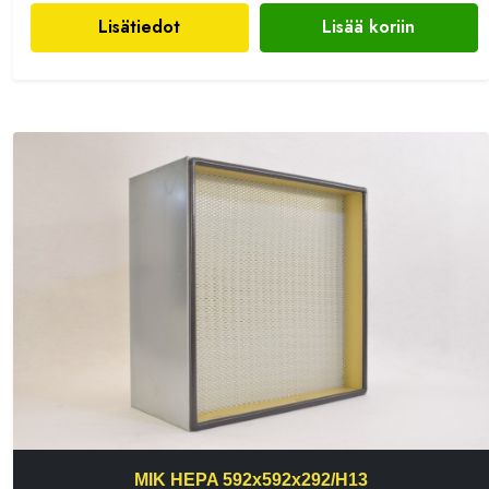
Lisätiedot
Lisää koriin
MIK HEPA 592x592x292/H13