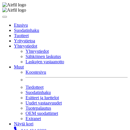
Etusivu
Suodatinhaku
Tuotteet
Yritystietoa
Yhteystiedot
Yhteystiedot
Sähköinen laskutus
Laskujen vastaanotto
Muut
Koostesivu
Tiedotteet
Suodatinhaku
Esitteet ja luettelot
Uudet vastaavuudet
Tuotepalautus
OEM suodattimet
Extranet
Näytä kori