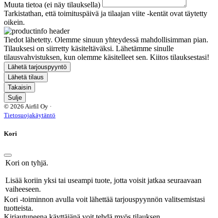
Muuta tietoa (ei näy tilauksella)
Tarkistathan, että toimituspäivä ja tilaajan viite -kentät ovat täytetty
oikein.
Tiedot lähetetty. Olemme sinuun yhteydessä mahdollisimman pian.
Tilauksesi on siirretty käsiteltäväksi. Lähetämme sinulle
tilausvahvistuksen, kun olemme käsitelleet sen. Kiitos tilauksestasi!
Lähetä tarjouspyyntö
Lähetä tilaus
Takaisin
Sulje
© 2026 Airfil Oy ·
Tietosuojakäytäntö
Kori
Kori on tyhjä.
Lisää koriin yksi tai useampi tuote, jotta voisit jatkaa seuraavaan
vaiheeseen.
Kori -toiminnon avulla voit lähettää tarjouspyynnön valitsemistasi
tuotteista.
Kirjautuneena käyttäjänä voit tehdä myös tilauksen.