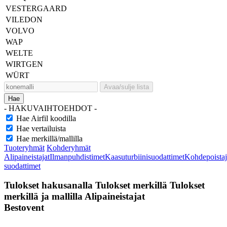
VESTERGAARD
VILEDON
VOLVO
WAP
WELTE
WIRTGEN
WÜRT
Avaa/sulje lista
Hae
- HAKUVAIHTOEHDOT -
Hae Airfil koodilla
Hae vertailuista
Hae merkillä/mallilla
Tuoteryhmät
Kohderyhmät
Alipaineistajat
Ilmanpuhdistimet
Kaasuturbiinisuodattimet
Kohdepoistaj
suodattimet
Tulokset hakusanalla
Tulokset merkillä
Tulokset
merkillä ja mallilla
Alipaineistajat
Bestovent