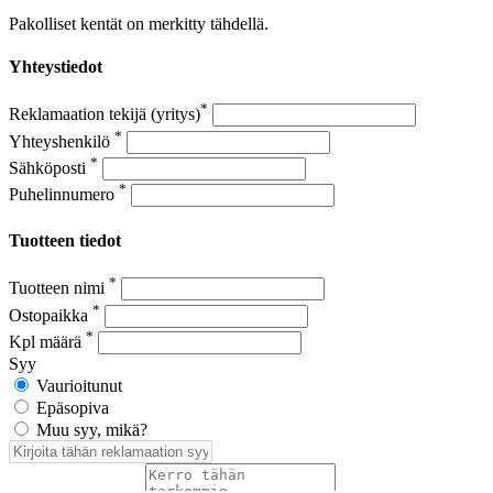
Pakolliset kentät on merkitty tähdellä.
Yhteystiedot
*
Reklamaation tekijä (yritys)
*
Yhteyshenkilö
*
Sähköposti
*
Puhelinnumero
Tuotteen tiedot
*
Tuotteen nimi
*
Ostopaikka
*
Kpl määrä
Syy
Vaurioitunut
Epäsopiva
Muu syy, mikä?