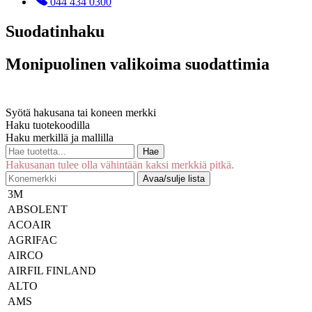
044 434 0300
Suodatinhaku
Monipuolinen valikoima suodattimia
Syötä hakusana tai koneen merkki
Haku tuotekoodilla
Haku merkillä ja mallilla
Hae
Hakusanan tulee olla vähintään kaksi merkkiä pitkä.
Avaa/sulje lista
3M
ABSOLENT
ACOAIR
AGRIFAC
AIRCO
AIRFIL FINLAND
ALTO
AMS