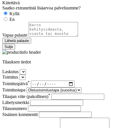
Kiitettävä
Saatko extranetistä lisäarvoa palveluumme?
Kyllä
En
Vapaa palaute
Lähetä palaute
Sulje
Tilauksen tiedot
Laskutus
Toimitus
*
Toimituspäivä
Toimitustapa
*
Tilaajan viite (pakollinen)
Lähetysmerkki
Tilausnumero
Sisäinen kommentti