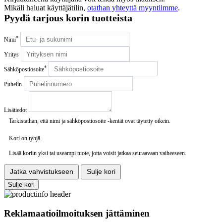
Mikäli haluat käyttäjätilin,
otathan yhteyttä myyntiimme
.
Pyydä tarjous korin tuotteista
*
Nimi
Yritys
*
Sähköpostiosoite
Puhelin
Lisätiedot
Tarkistathan, että nimi ja sähköpostiosoite -kentät ovat täytetty oikein.
Kori on tyhjä.
Lisää koriin yksi tai useampi tuote, jotta voisit jatkaa seuraavaan vaiheeseen.
Jatka vahvistukseen
Sulje kori
Sulje kori
Reklamaatioilmoituksen jättäminen