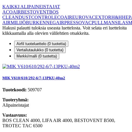
KAIKKI ALIPAINEISTAJAT
ACOAIR
BESTOVENT
BOS
CLEAN
DUSTCONTROL
ECOAIR
EUROVAC
EXTOR
H&H
HEP
AIR
MILIJÖBURKEN
NEGAIR
PRESSOVAC
PULLMAN
SILA
S
Hakusi palautti tuloksia useasta luettelosta. Voit selata eri luetteloita
klikkaamalla alla olevien välilehtien otsakkeita.
Airfil tuoteluettelo (
0
tuotetta)
Vertailutaulukko (
0
tuotetta)
Merkki/malli (
0
tuotetta)
MIK V610/610/292-6/7-13PKU-40m2
Tuotekoodi:
509707
Tuoteryhmä:
Alipaineistajat
Vastaavuus:
BOS CLEAN 4000, LIFA AIR 4000, BESTOVENT B500,
TROTEC TAC 6500