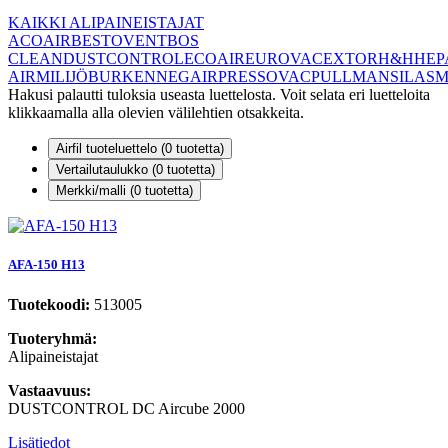
KAIKKI ALIPAINEISTAJAT
ACOAIR
BESTOVENT
BOS
CLEAN
DUSTCONTROL
ECOAIR
EUROVAC
EXTOR
H&H
HEP
AIR
MILIJÖBURKEN
NEGAIR
PRESSOVAC
PULLMAN
SILA
S
Hakusi palautti tuloksia useasta luettelosta. Voit selata eri luetteloita
klikkaamalla alla olevien välilehtien otsakkeita.
Airfil tuoteluettelo (
0
tuotetta)
Vertailutaulukko (
0
tuotetta)
Merkki/malli (
0
tuotetta)
AFA-150 H13
Tuotekoodi:
513005
Tuoteryhmä:
Alipaineistajat
Vastaavuus:
DUSTCONTROL DC Aircube 2000
Lisätiedot