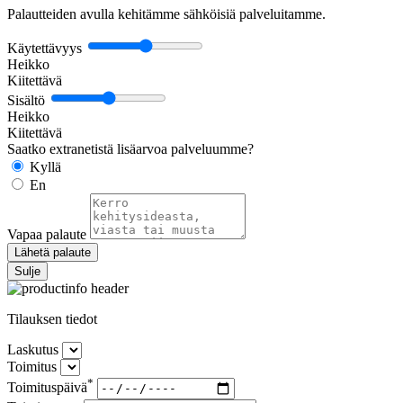
Palautteiden avulla kehitämme sähköisiä palveluitamme.
Käytettävyys
Heikko
Kiitettävä
Sisältö
Heikko
Kiitettävä
Saatko extranetistä lisäarvoa palveluumme?
Kyllä
En
Vapaa palaute
Lähetä palaute
Sulje
Tilauksen tiedot
Laskutus
Toimitus
*
Toimituspäivä