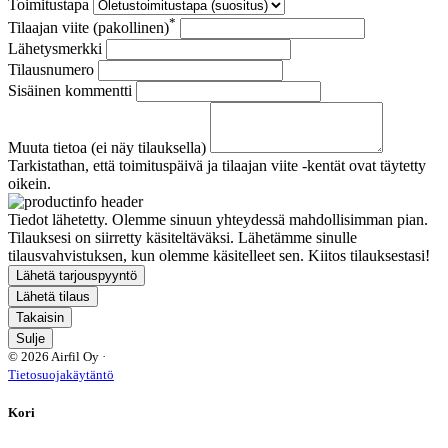
Toimitustapa
*
Tilaajan viite (pakollinen)
Lähetysmerkki
Tilausnumero
Sisäinen kommentti
Muuta tietoa (ei näy tilauksella)
Tarkistathan, että toimituspäivä ja tilaajan viite -kentät ovat täytetty
oikein.
Tiedot lähetetty. Olemme sinuun yhteydessä mahdollisimman pian.
Tilauksesi on siirretty käsiteltäväksi. Lähetämme sinulle
tilausvahvistuksen, kun olemme käsitelleet sen. Kiitos tilauksestasi!
Lähetä tarjouspyyntö
Lähetä tilaus
Takaisin
Sulje
© 2026 Airfil Oy ·
Tietosuojakäytäntö
Kori