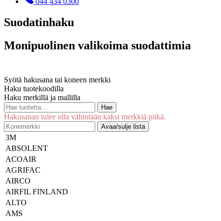
044 434 0300
Suodatinhaku
Monipuolinen valikoima suodattimia
Syötä hakusana tai koneen merkki
Haku tuotekoodilla
Haku merkillä ja mallilla
Hae
Hakusanan tulee olla vähintään kaksi merkkiä pitkä.
Avaa/sulje lista
3M
ABSOLENT
ACOAIR
AGRIFAC
AIRCO
AIRFIL FINLAND
ALTO
AMS