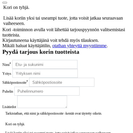
Kori on tyhjä.
Lisää koriin yksi tai useampi tuote, jotta voisit jatkaa seuraavaan
vaiheeseen.
Kori -toiminnon avulla voit lähettää tarjouspyynnön valitsemistasi
tuotteista.
Kirjautuneena käyttäjänä voit tehdä myös tilauksen.
Mikäli haluat käyttäjätilin,
otathan yhteyttä myyntiimme
.
Pyydä tarjous korin tuotteista
*
Nimi
Yritys
*
Sähköpostiosoite
Puhelin
Lisätiedot
Tarkistathan, että nimi ja sähköpostiosoite -kentät ovat täytetty oikein.
Kori on tyhjä.
Lisää koriin yksi tai useampi tuote, jotta voisit jatkaa seuraavaan vaiheeseen.