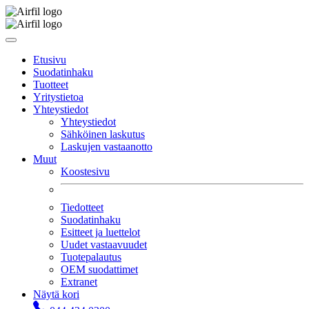
Etusivu
Suodatinhaku
Tuotteet
Yritystietoa
Yhteystiedot
Yhteystiedot
Sähköinen laskutus
Laskujen vastaanotto
Muut
Koostesivu
Tiedotteet
Suodatinhaku
Esitteet ja luettelot
Uudet vastaavuudet
Tuotepalautus
OEM suodattimet
Extranet
Näytä kori