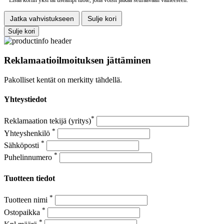
Jatka vahvistukseen
Sulje kori
Sulje kori
Reklamaatioilmoituksen jättäminen
Pakolliset kentät on merkitty tähdellä.
Yhteystiedot
*
Reklamaation tekijä (yritys)
*
Yhteyshenkilö
*
Sähköposti
*
Puhelinnumero
Tuotteen tiedot
*
Tuotteen nimi
*
Ostopaikka
*