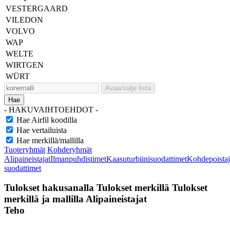
VESTERGAARD
VILEDON
VOLVO
WAP
WELTE
WIRTGEN
WÜRT
Avaa/sulje lista
Hae
- HAKUVAIHTOEHDOT -
Hae Airfil koodilla
Hae vertailuista
Hae merkillä/mallilla
Tuoteryhmät
Kohderyhmät
Alipaineistajat
Ilmanpuhdistimet
Kaasuturbiinisuodattimet
Kohdepoistaj
suodattimet
Tulokset hakusanalla
Tulokset merkillä
Tulokset
merkillä ja mallilla
Alipaineistajat
Teho