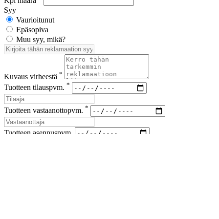
Kpl määrä
Syy
Vaurioitunut
Epäsopiva
Muu syy, mikä?
*
Kuvaus virheestä
*
Tuotteen tilauspvm.
*
Tuotteen vastaanottopvm.
Tuotteen asennuspvm.
*
Korvaus vaade
*
Lähetyskoodi
Kuvat viallisesta tuotteesta ja korvausvaateen liitteet (kuitit kuluista)
liitteenä sähköpostiin sales(at)airfil.eu