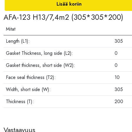
Lisää koriin
AFA-123 H13/7,4m2 (305*305*200)
Mitat
Length (L1):
305
Gasket Thickness, long side (L2):
0
Gasket thickness, short side (W2):
0
Face seal thickness (T2):
10
Width, short side (W):
305
Thickness (T):
200
Vastaavuus