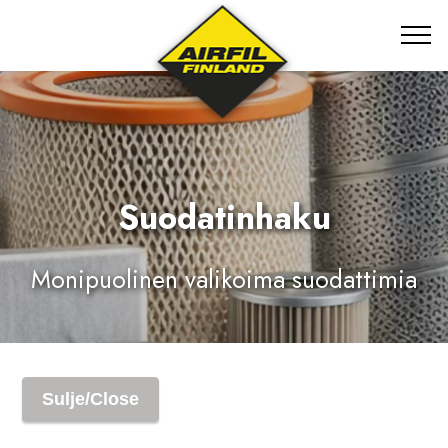
Suodatinhaku
Monipuolinen valikoima suodattimia
Sulje/Close