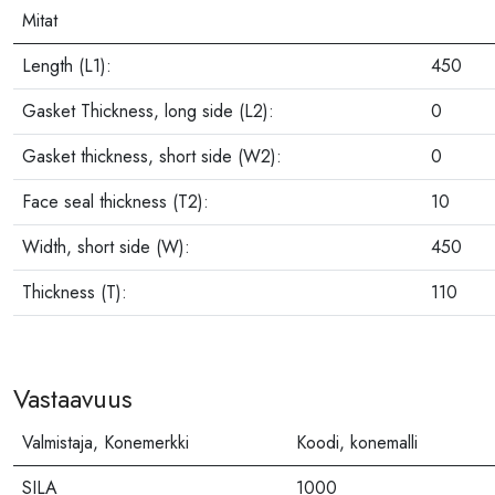
Mitat
Length (L1):
450
Gasket Thickness, long side (L2):
0
Gasket thickness, short side (W2):
0
Face seal thickness (T2):
10
Width, short side (W):
450
Thickness (T):
110
Vastaavuus
Valmistaja, Konemerkki
Koodi, konemalli
SILA
1000