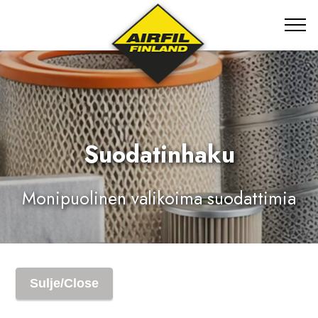
Suodatinhaku
Monipuolinen valikoima suodattimia
Sulje/Close