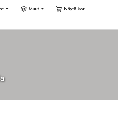
ot
Muut
Näytä kori
ia