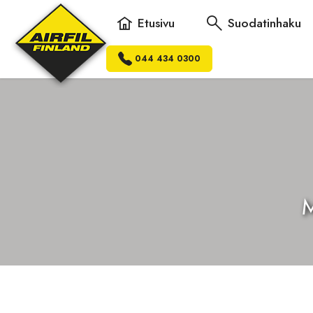
Etusivu
Suodatinhaku
044 434 0300
M