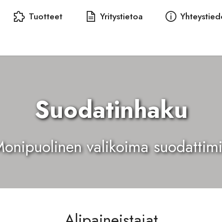
Tuotteet
Yritystietoa
Yhteystied
Suodatinhaku
onipuolinen valikoima suodattim
Alipaineistajat