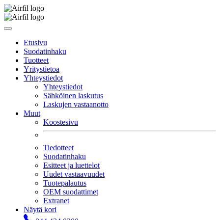
Etusivu
Suodatinhaku
Tuotteet
Yritystietoa
Yhteystiedot
Yhteystiedot
Sähköinen laskutus
Laskujen vastaanotto
Muut
Koostesivu
Tiedotteet
Suodatinhaku
Esitteet ja luettelot
Uudet vastaavuudet
Tuotepalautus
OEM suodattimet
Extranet
Näytä kori