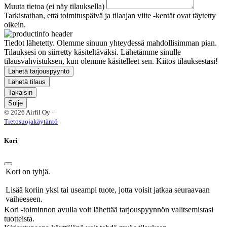
Muuta tietoa (ei näy tilauksella)
Tarkistathan, että toimituspäivä ja tilaajan viite -kentät ovat täytetty
oikein.
Tiedot lähetetty. Olemme sinuun yhteydessä mahdollisimman pian.
Tilauksesi on siirretty käsiteltäväksi. Lähetämme sinulle
tilausvahvistuksen, kun olemme käsitelleet sen. Kiitos tilauksestasi!
Lähetä tarjouspyyntö
Lähetä tilaus
Takaisin
Sulje
© 2026 Airfil Oy ·
Tietosuojakäytäntö
Kori
Kori on tyhjä.
Lisää koriin yksi tai useampi tuote, jotta voisit jatkaa seuraavaan
vaiheeseen.
Kori -toiminnon avulla voit lähettää tarjouspyynnön valitsemistasi
tuotteista.