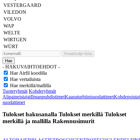
VESTERGAARD
VILEDON
VOLVO
WAP
WELTE
WIRTGEN
WÜRT
Avaa/sulje lista
Hae
- HAKUVAIHTOEHDOT -
Hae Airfil koodilla
Hae vertailuista
Hae merkillä/mallilla
Tuoteryhmät
Kohderyhmät
Alipaineistajat
Ilmanpuhdistimet
Kaasuturbiinisuodattimet
Kohdepoistaj
suodattimet
Tulokset hakusanalla
Tulokset merkillä
Tulokset
merkillä ja mallilla
Rakennusimurit