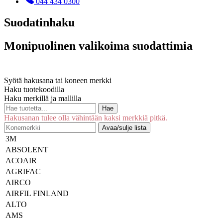
044 434 0300
Suodatinhaku
Monipuolinen valikoima suodattimia
Syötä hakusana tai koneen merkki
Haku tuotekoodilla
Haku merkillä ja mallilla
Hae
Hakusanan tulee olla vähintään kaksi merkkiä pitkä.
Avaa/sulje lista
3M
ABSOLENT
ACOAIR
AGRIFAC
AIRCO
AIRFIL FINLAND
ALTO
AMS