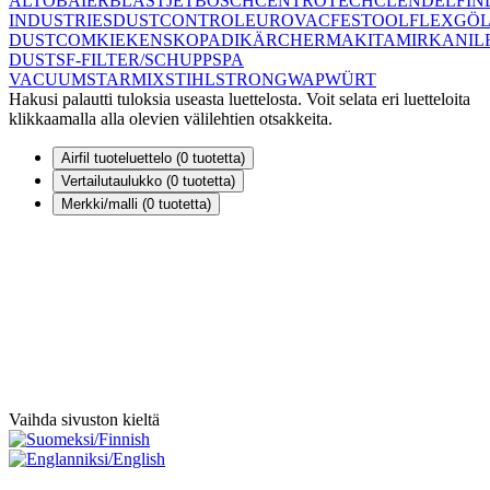
ALTO
BAIER
BLASTJET
BOSCH
CENTROTECH
CLEN
DELFIN
INDUSTRIES
DUSTCONTROL
EUROVAC
FESTOOL
FLEX
GÖL
DUSTCOM
KIEKENS
KOPADI
KÄRCHER
MAKITA
MIRKA
NIL
DUST
SF-FILTER/SCHUPP
SPA
VACUUM
STARMIX
STIHL
STRONG
WAP
WÜRT
Hakusi palautti tuloksia useasta luettelosta. Voit selata eri luetteloita
klikkaamalla alla olevien välilehtien otsakkeita.
Airfil tuoteluettelo (
0
tuotetta)
Vertailutaulukko (
0
tuotetta)
Merkki/malli (
0
tuotetta)
Vaihda sivuston kieltä