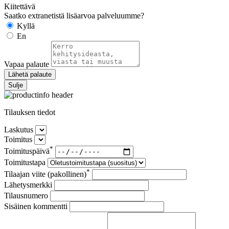
Kiitettävä
Saatko extranetistä lisäarvoa palveluumme?
Kyllä
En
Vapaa palaute
Lähetä palaute
Sulje
Tilauksen tiedot
Laskutus
Toimitus
*
Toimituspäivä
Toimitustapa
*
Tilaajan viite (pakollinen)
Lähetysmerkki
Tilausnumero
Sisäinen kommentti