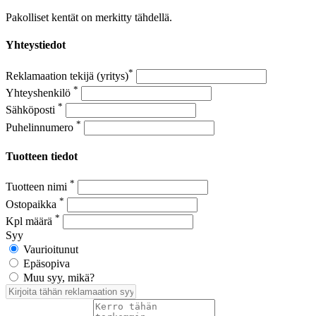
Pakolliset kentät on merkitty tähdellä.
Yhteystiedot
*
Reklamaation tekijä (yritys)
*
Yhteyshenkilö
*
Sähköposti
*
Puhelinnumero
Tuotteen tiedot
*
Tuotteen nimi
*
Ostopaikka
*
Kpl määrä
Syy
Vaurioitunut
Epäsopiva
Muu syy, mikä?