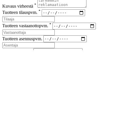
*
Kuvaus virheestä
*
Tuotteen tilauspvm.
*
Tuotteen vastaanottopvm.
Tuotteen asennuspvm.
*
Korvaus vaade
*
Lähetyskoodi
Kuvat viallisesta tuotteesta ja korvausvaateen liitteet (kuitit kuluista)
liitteenä sähköpostiin sales(at)airfil.eu
Reklamoituja tuotteita ei saa hävittää, ennen kuin reklamaatio
on loppuun käsitelty
Jos reklamaatio koskee kolmansia tai useampia osapuolia, on
niistä ilmoitettava myyjälle
Lähetä reklamaatioilmoitus
Sulje