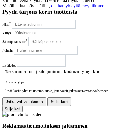
Kirjautuneena käyttäjänä voit tehdä myös tilauksen.
Mikäli haluat käyttäjätilin,
otathan yhteyttä myyntiimme
.
Pyydä tarjous korin tuotteista
*
Nimi
Yritys
*
Sähköpostiosoite
Puhelin
Lisätiedot
Tarkistathan, että nimi ja sähköpostiosoite -kentät ovat täytetty oikein.
Kori on tyhjä.
Lisää koriin yksi tai useampi tuote, jotta voisit jatkaa seuraavaan vaiheeseen.
Jatka vahvistukseen
Sulje kori
Sulje kori
Reklamaatioilmoituksen jättäminen