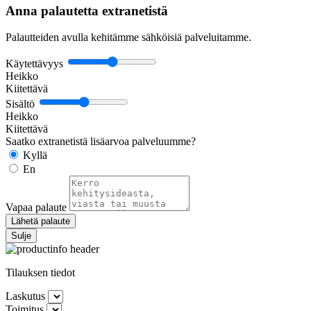
Anna palautetta extranetistä
Palautteiden avulla kehitämme sähköisiä palveluitamme.
Käytettävyys
Heikko
Kiitettävä
Sisältö
Heikko
Kiitettävä
Saatko extranetistä lisäarvoa palveluumme?
Kyllä
En
Vapaa palaute
Lähetä palaute
Sulje
Tilauksen tiedot
Laskutus
Toimitus