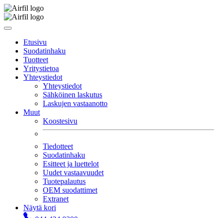
Etusivu
Suodatinhaku
Tuotteet
Yritystietoa
Yhteystiedot
Yhteystiedot
Sähköinen laskutus
Laskujen vastaanotto
Muut
Koostesivu
Tiedotteet
Suodatinhaku
Esitteet ja luettelot
Uudet vastaavuudet
Tuotepalautus
OEM suodattimet
Extranet
Näytä kori