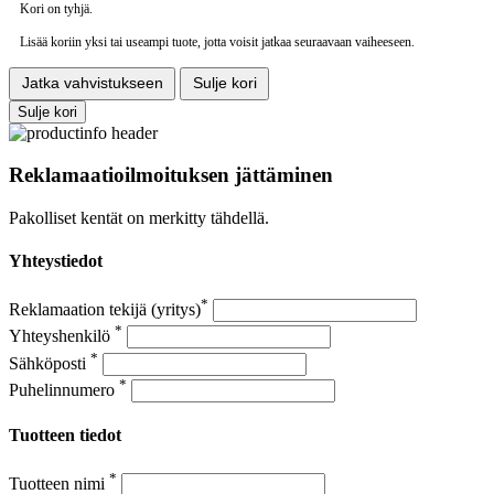
Kori on tyhjä.
Lisää koriin yksi tai useampi tuote, jotta voisit jatkaa seuraavaan vaiheeseen.
Jatka vahvistukseen
Sulje kori
Sulje kori
Reklamaatioilmoituksen jättäminen
Pakolliset kentät on merkitty tähdellä.
Yhteystiedot
*
Reklamaation tekijä (yritys)
*
Yhteyshenkilö
*
Sähköposti
*
Puhelinnumero
Tuotteen tiedot
*
Tuotteen nimi