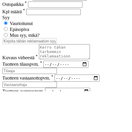
*
Ostopaikka
*
Kpl määrä
Syy
Vaurioitunut
Epäsopiva
Muu syy, mikä?
*
Kuvaus virheestä
*
Tuotteen tilauspvm.
*
Tuotteen vastaanottopvm.
Tuotteen asennuspvm.
*
Korvaus vaade
*
Lähetyskoodi
Kuvat viallisesta tuotteesta ja korvausvaateen liitteet (kuitit kuluista)