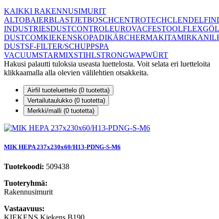
KAIKKI RAKENNUSIMURIT
ALTO
BAIER
BLASTJET
BOSCH
CENTROTECH
CLEN
DELFIN
INDUSTRIES
DUSTCONTROL
EUROVAC
FESTOOL
FLEX
GÖL
DUSTCOM
KIEKENS
KOPADI
KÄRCHER
MAKITA
MIRKA
NIL
DUST
SF-FILTER/SCHUPP
SPA
VACUUM
STARMIX
STIHL
STRONG
WAP
WÜRT
Hakusi palautti tuloksia useasta luettelosta. Voit selata eri luetteloita
klikkaamalla alla olevien välilehtien otsakkeita.
Airfil tuoteluettelo (
0
tuotetta)
Vertailutaulukko (
0
tuotetta)
Merkki/malli (
0
tuotetta)
MIK HEPA 237x230x60/H13-PDNG-S-M6
Tuotekoodi:
509438
Tuoteryhmä:
Rakennusimurit
Vastaavuus:
KIEKENS Kiekens B190