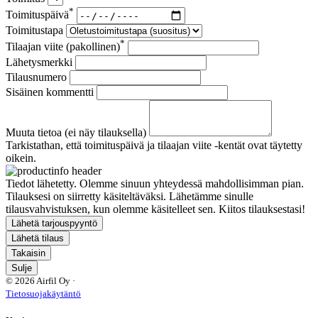
*
Toimituspäivä
Toimitustapa
*
Tilaajan viite (pakollinen)
Lähetysmerkki
Tilausnumero
Sisäinen kommentti
Muuta tietoa (ei näy tilauksella)
Tarkistathan, että toimituspäivä ja tilaajan viite -kentät ovat täytetty
oikein.
Tiedot lähetetty. Olemme sinuun yhteydessä mahdollisimman pian.
Tilauksesi on siirretty käsiteltäväksi. Lähetämme sinulle
tilausvahvistuksen, kun olemme käsitelleet sen. Kiitos tilauksestasi!
Lähetä tarjouspyyntö
Lähetä tilaus
Takaisin
Sulje
© 2026 Airfil Oy ·
Tietosuojakäytäntö