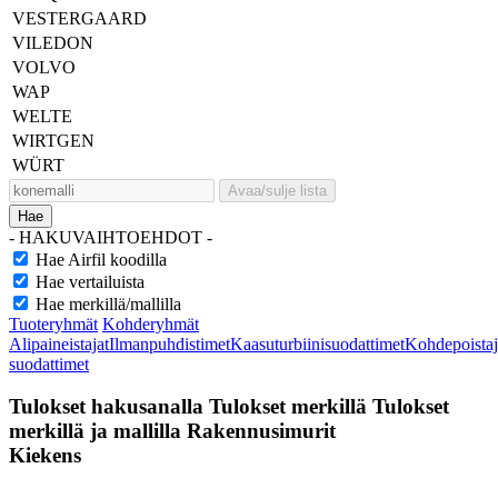
VESTERGAARD
VILEDON
VOLVO
WAP
WELTE
WIRTGEN
WÜRT
Avaa/sulje lista
Hae
- HAKUVAIHTOEHDOT -
Hae Airfil koodilla
Hae vertailuista
Hae merkillä/mallilla
Tuoteryhmät
Kohderyhmät
Alipaineistajat
Ilmanpuhdistimet
Kaasuturbiinisuodattimet
Kohdepoistaj
suodattimet
Tulokset hakusanalla
Tulokset merkillä
Tulokset
merkillä ja mallilla
Rakennusimurit
Kiekens