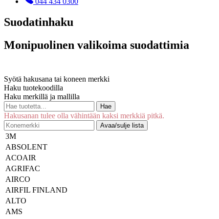
044 434 0300
Suodatinhaku
Monipuolinen valikoima suodattimia
Syötä hakusana tai koneen merkki
Haku tuotekoodilla
Haku merkillä ja mallilla
Hae
Hakusanan tulee olla vähintään kaksi merkkiä pitkä.
Avaa/sulje lista
3M
ABSOLENT
ACOAIR
AGRIFAC
AIRCO
AIRFIL FINLAND
ALTO
AMS