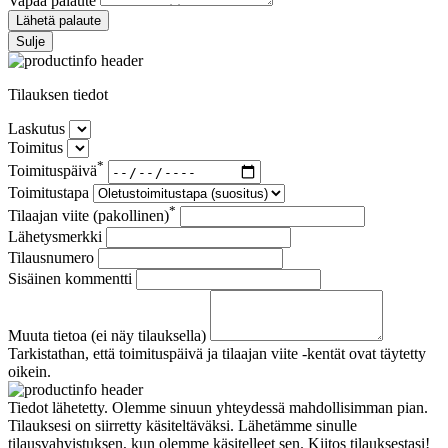
Vapaa palaute
Lähetä palaute
Sulje
Tilauksen tiedot
Laskutus
Toimitus
*
Toimituspäivä
Toimitustapa
*
Tilaajan viite (pakollinen)
Lähetysmerkki
Tilausnumero
Sisäinen kommentti
Muuta tietoa (ei näy tilauksella)
Tarkistathan, että toimituspäivä ja tilaajan viite -kentät ovat täytetty
oikein.
Tiedot lähetetty. Olemme sinuun yhteydessä mahdollisimman pian.
Tilauksesi on siirretty käsiteltäväksi. Lähetämme sinulle
tilausvahvistuksen, kun olemme käsitelleet sen. Kiitos tilauksestasi!