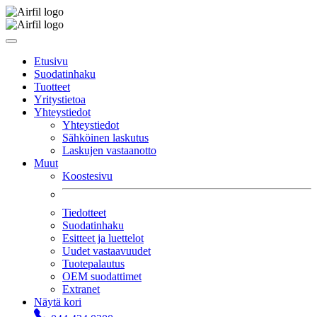
Etusivu
Suodatinhaku
Tuotteet
Yritystietoa
Yhteystiedot
Yhteystiedot
Sähköinen laskutus
Laskujen vastaanotto
Muut
Koostesivu
Tiedotteet
Suodatinhaku
Esitteet ja luettelot
Uudet vastaavuudet
Tuotepalautus
OEM suodattimet
Extranet
Näytä kori