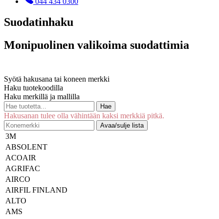
044 434 0300
Suodatinhaku
Monipuolinen valikoima suodattimia
Syötä hakusana tai koneen merkki
Haku tuotekoodilla
Haku merkillä ja mallilla
Hae
Hakusanan tulee olla vähintään kaksi merkkiä pitkä.
Avaa/sulje lista
3M
ABSOLENT
ACOAIR
AGRIFAC
AIRCO
AIRFIL FINLAND
ALTO
AMS