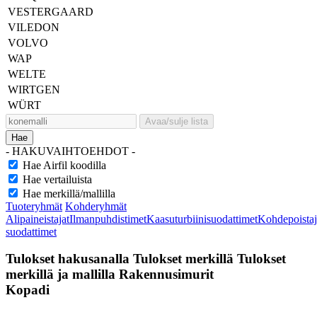
VESTERGAARD
VILEDON
VOLVO
WAP
WELTE
WIRTGEN
WÜRT
Avaa/sulje lista
Hae
- HAKUVAIHTOEHDOT -
Hae Airfil koodilla
Hae vertailuista
Hae merkillä/mallilla
Tuoteryhmät
Kohderyhmät
Alipaineistajat
Ilmanpuhdistimet
Kaasuturbiinisuodattimet
Kohdepoistaj
suodattimet
Tulokset hakusanalla
Tulokset merkillä
Tulokset
merkillä ja mallilla
Rakennusimurit
Kopadi