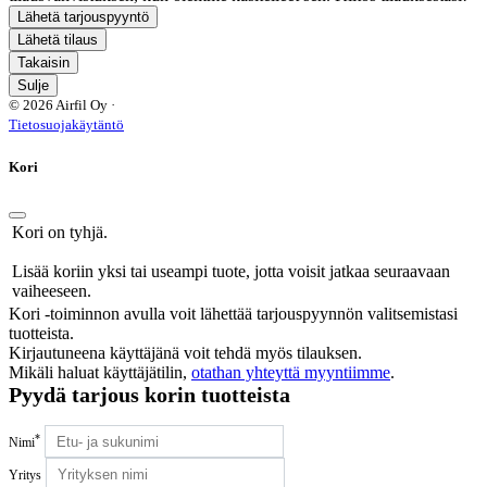
Lähetä tarjouspyyntö
Lähetä tilaus
Takaisin
Sulje
© 2026 Airfil Oy ·
Tietosuojakäytäntö
Kori
Kori on tyhjä.
Lisää koriin yksi tai useampi tuote, jotta voisit jatkaa seuraavaan
vaiheeseen.
Kori -toiminnon avulla voit lähettää tarjouspyynnön valitsemistasi
tuotteista.
Kirjautuneena käyttäjänä voit tehdä myös tilauksen.
Mikäli haluat käyttäjätilin,
otathan yhteyttä myyntiimme
.
Pyydä tarjous korin tuotteista
*
Nimi
Yritys