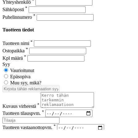
*
Yhteyshenkilö
*
Sähköposti
*
Puhelinnumero
Tuotteen tiedot
*
Tuotteen nimi
*
Ostopaikka
*
Kpl määrä
Syy
Vaurioitunut
Epäsopiva
Muu syy, mikä?
*
Kuvaus virheestä
*
Tuotteen tilauspvm.
*
Tuotteen vastaanottopvm.