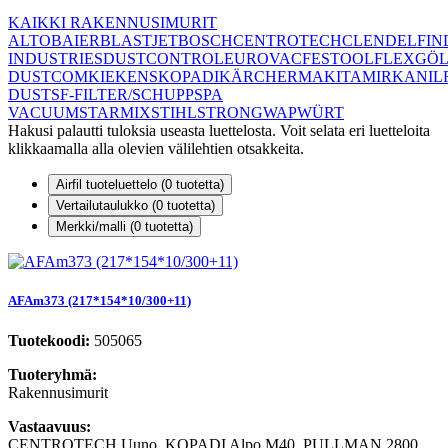
KAIKKI RAKENNUSIMURIT
ALTO
BAIER
BLASTJET
BOSCH
CENTROTECH
CLEN
DELFIN
INDUSTRIES
DUSTCONTROL
EUROVAC
FESTOOL
FLEX
GÖL
DUSTCOM
KIEKENS
KOPADI
KÄRCHER
MAKITA
MIRKA
NIL
DUST
SF-FILTER/SCHUPP
SPA
VACUUM
STARMIX
STIHL
STRONG
WAP
WÜRT
Hakusi palautti tuloksia useasta luettelosta. Voit selata eri luetteloita
klikkaamalla alla olevien välilehtien otsakkeita.
Airfil tuoteluettelo (
0
tuotetta)
Vertailutaulukko (
0
tuotetta)
Merkki/malli (
0
tuotetta)
AFAm373 (217*154*10/300+11)
Tuotekoodi:
505065
Tuoteryhmä:
Rakennusimurit
Vastaavuus:
CENTROTECH Uuno, KOPADI Alpo M40, PULLMAN 2800