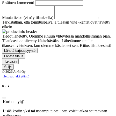
Sisäinen kommentti
Muuta tietoa (ei näy tilauksella)
Tarkistathan, että toimituspäivä ja tilaajan viite -kentät ovat täytetty
oikein.
Tiedot lähetetty. Olemme sinuun yhteydessä mahdollisimman pian.
Tilauksesi on siirretty käsiteltäväksi. Lähetämme sinulle
tilausvahvistuksen, kun olemme käsitelleet sen. Kiitos tilauksestasi!
Lähetä tarjouspyyntö
Lähetä tilaus
Takaisin
Sulje
© 2026 Airfil Oy ·
Tietosuojakäytäntö
Kori
Kori on tyhjä.
Lisää koriin yksi tai useampi tuote, jotta voisit jatkaa seuraavaan
vaiheeseen.