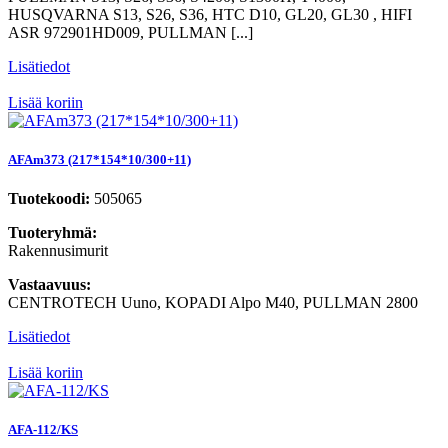
HUSQVARNA S13, S26, S36, HTC D10, GL20, GL30 , HIFI
ASR 972901HD009, PULLMAN [...]
Lisätiedot
Lisää koriin
AFAm373 (217*154*10/300+11)
Tuotekoodi:
505065
Tuoteryhmä:
Rakennusimurit
Vastaavuus:
CENTROTECH Uuno, KOPADI Alpo M40, PULLMAN 2800
Lisätiedot
Lisää koriin
AFA-112/KS