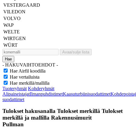
VESTERGAARD
VILEDON
VOLVO
WAP
WELTE
WIRTGEN
WÜRT
Avaa/sulje lista
Hae
- HAKUVAIHTOEHDOT -
Hae Airfil koodilla
Hae vertailuista
Hae merkillä/mallilla
Tuoteryhmät
Kohderyhmät
Alipaineistajat
Ilmanpuhdistimet
Kaasuturbiinisuodattimet
Kohdepoistaj
suodattimet
Tulokset hakusanalla
Tulokset merkillä
Tulokset
merkillä ja mallilla
Rakennusimurit
Pullman