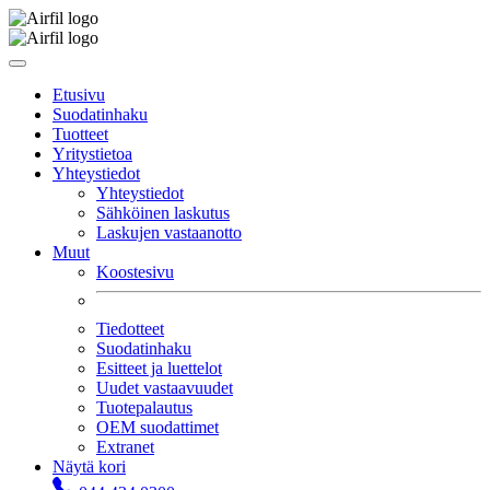
Etusivu
Suodatinhaku
Tuotteet
Yritystietoa
Yhteystiedot
Yhteystiedot
Sähköinen laskutus
Laskujen vastaanotto
Muut
Koostesivu
Tiedotteet
Suodatinhaku
Esitteet ja luettelot
Uudet vastaavuudet
Tuotepalautus
OEM suodattimet
Extranet
Näytä kori