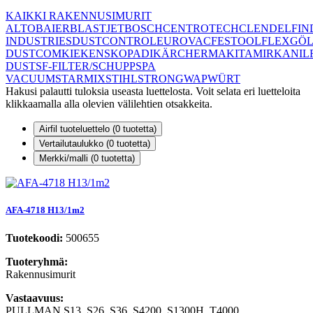
KAIKKI RAKENNUSIMURIT
ALTO
BAIER
BLASTJET
BOSCH
CENTROTECH
CLEN
DELFIN
INDUSTRIES
DUSTCONTROL
EUROVAC
FESTOOL
FLEX
GÖL
DUSTCOM
KIEKENS
KOPADI
KÄRCHER
MAKITA
MIRKA
NIL
DUST
SF-FILTER/SCHUPP
SPA
VACUUM
STARMIX
STIHL
STRONG
WAP
WÜRT
Hakusi palautti tuloksia useasta luettelosta. Voit selata eri luetteloita
klikkaamalla alla olevien välilehtien otsakkeita.
Airfil tuoteluettelo (
0
tuotetta)
Vertailutaulukko (
0
tuotetta)
Merkki/malli (
0
tuotetta)
AFA-4718 H13/1m2
Tuotekoodi:
500655
Tuoteryhmä:
Rakennusimurit
Vastaavuus:
PULLMAN S13, S26, S36, S4200, S1300H, T4000,