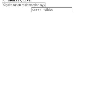
Muu syy, mikä?
*
Kuvaus virheestä
*
Tuotteen tilauspvm.
*
Tuotteen vastaanottopvm.
Tuotteen asennuspvm.
*
Korvaus vaade
*
Lähetyskoodi
Kuvat viallisesta tuotteesta ja korvausvaateen liitteet (kuitit kuluista)
liitteenä sähköpostiin sales(at)airfil.eu
Reklamoituja tuotteita ei saa hävittää, ennen kuin reklamaatio
on loppuun käsitelty
Jos reklamaatio koskee kolmansia tai useampia osapuolia, on
niistä ilmoitettava myyjälle