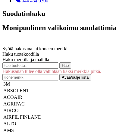
044 434 0300
Suodatinhaku
Monipuolinen valikoima suodattimia
Syötä hakusana tai koneen merkki
Haku tuotekoodilla
Haku merkillä ja mallilla
Hae
Hakusanan tulee olla vähintään kaksi merkkiä pitkä.
Avaa/sulje lista
3M
ABSOLENT
ACOAIR
AGRIFAC
AIRCO
AIRFIL FINLAND
ALTO
AMS