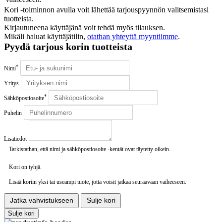
Kori -toiminnon avulla voit lähettää tarjouspyynnön valitsemistasi
tuotteista.
Kirjautuneena käyttäjänä voit tehdä myös tilauksen.
Mikäli haluat käyttäjätilin,
otathan yhteyttä myyntiimme
.
Pyydä tarjous korin tuotteista
*
Nimi
Yritys
*
Sähköpostiosoite
Puhelin
Lisätiedot
Tarkistathan, että nimi ja sähköpostiosoite -kentät ovat täytetty oikein.
Kori on tyhjä.
Lisää koriin yksi tai useampi tuote, jotta voisit jatkaa seuraavaan vaiheeseen.
Jatka vahvistukseen
Sulje kori
Sulje kori