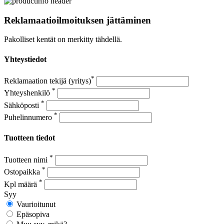
Reklamaatioilmoituksen jättäminen
Pakolliset kentät on merkitty tähdellä.
Yhteystiedot
*
Reklamaation tekijä (yritys)
*
Yhteyshenkilö
*
Sähköposti
*
Puhelinnumero
Tuotteen tiedot
*
Tuotteen nimi
*
Ostopaikka
*
Kpl määrä
Syy
Vaurioitunut
Epäsopiva