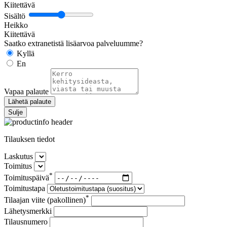
Kiitettävä
Sisältö
Heikko
Kiitettävä
Saatko extranetistä lisäarvoa palveluumme?
Kyllä
En
Vapaa palaute
Lähetä palaute
Sulje
Tilauksen tiedot
Laskutus
Toimitus
*
Toimituspäivä
Toimitustapa
*
Tilaajan viite (pakollinen)
Lähetysmerkki
Tilausnumero