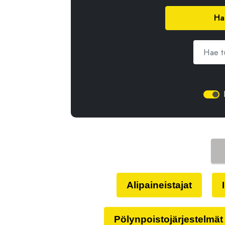
Ha
Alipaineistajat
Pölynpoistojärjestelmät