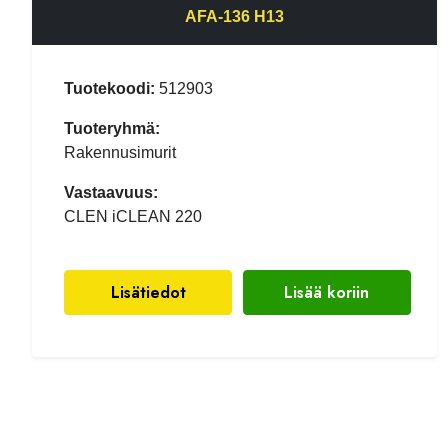
AFA-136 H13
Tuotekoodi:
512903
Tuoteryhmä:
Rakennusimurit
Vastaavuus:
CLEN iCLEAN 220
Lisätiedot
Lisää koriin