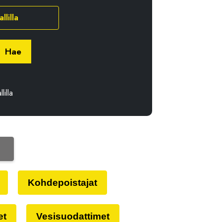
llilla
Hae
lilla
Kohdepoistajat
et
Vesisuodattimet