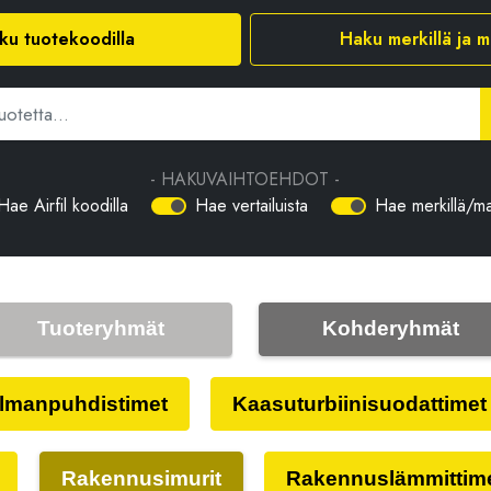
ku tuotekoodilla
Haku merkillä ja ma
- HAKUVAIHTOEHDOT -
Hae Airfil koodilla
Hae vertailuista
Hae merkillä/mal
Tuoteryhmät
Kohderyhmät
Ilmanpuhdistimet
Kaasuturbiinisuodattimet
Rakennusimurit
Rakennuslämmittim