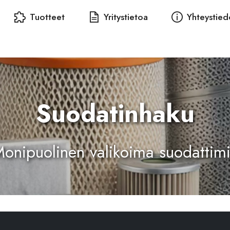
Tuotteet
Yritystietoa
Yhteystied
Suodatinhaku
onipuolinen valikoima suodattim