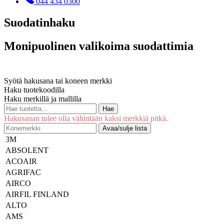
044 434 0300
Suodatinhaku
Monipuolinen valikoima suodattimia
Syötä hakusana tai koneen merkki
Haku tuotekoodilla
Haku merkillä ja mallilla
Hae
Hakusanan tulee olla vähintään kaksi merkkiä pitkä.
Avaa/sulje lista
3M
ABSOLENT
ACOAIR
AGRIFAC
AIRCO
AIRFIL FINLAND
ALTO
AMS