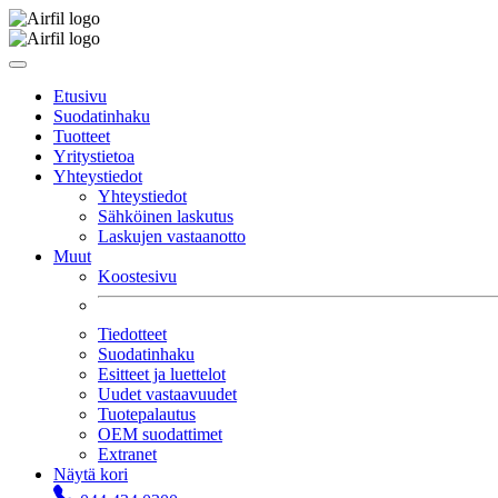
Etusivu
Suodatinhaku
Tuotteet
Yritystietoa
Yhteystiedot
Yhteystiedot
Sähköinen laskutus
Laskujen vastaanotto
Muut
Koostesivu
Tiedotteet
Suodatinhaku
Esitteet ja luettelot
Uudet vastaavuudet
Tuotepalautus
OEM suodattimet
Extranet
Näytä kori